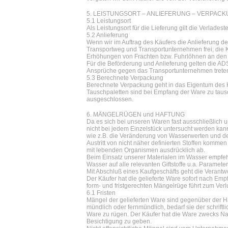
5. LEISTUNGSORT – ANLIEFERUNG – VERPAC
5.1 Leistungsort
Als Leistungsort für die Lieferung gilt die Verlades
5.2 Anlieferung
Wenn wir im Auftrag des Käufers die Anlieferung de
Transportweg und Transportunternehmen frei; die K
Erhöhungen von Frachten bzw. Fuhrlöhnen an den 
Für die Beförderung und Anlieferung gelten die AD
Ansprüche gegen das Transportunternehmen treten
5.3 Berechnete Verpackung
Berechnete Verpackung geht in das Eigentum des 
Tauschpaletten sind bei Empfang der Ware zu taus
ausgeschlossen.
6. MÄNGELRÜGEN und HAFTUNG
Da es sich bei unseren Waren fast ausschließli
nicht bei jedem Einzelstück untersucht werden kan
wie z.B. die Veränderung von Wasserwerten und der
Austritt von nicht näher definierten Stoffen kommen
mit lebenden Organismen ausdrücklich ab.
Beim Einsatz unserer Materialen im Wasser empfe
Wasser auf alle relevanten Giftstoffe u.a. Paramete
Mit Abschluß eines Kaufgeschäfts geht die Verantw
Der Käufer hat die gelieferte Ware sofort nach Em
form- und fristgerechten Mängelrüge führt zum Ver
6.1 Fristen
Mängel der gelieferten Ware sind gegenüber der H
mündlich oder fernmündlich, bedarf sie der schriftl
Ware zu rügen. Der Käufer hat die Ware zwecks Na
Besichtigung zu geben.