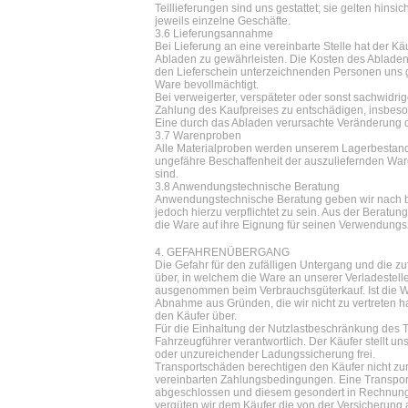
Teillieferungen sind uns gestattet; sie gelten hins
jeweils einzelne Geschäfte.
3.6 Lieferungsannahme
Bei Lieferung an eine vereinbarte Stelle hat der K
Abladen zu gewährleisten. Die Kosten des Abladens 
den Lieferschein unterzeichnenden Personen uns 
Ware bevollmächtigt.
Bei verweigerter, verspäteter oder sonst sachwidr
Zahlung des Kaufpreises zu entschädigen, insbeso
Eine durch das Abladen verursachte Veränderung de
3.7 Warenproben
Alle Materialproben werden unserem Lagerbestand 
ungefähre Beschaffenheit der auszuliefernden War
sind.
3.8 Anwendungstechnische Beratung
Anwendungstechnische Beratung geben wir nach b
jedoch hierzu verpflichtet zu sein. Aus der Beratu
die Ware auf ihre Eignung für seinen Verwendungs
4. GEFAHRENÜBERGANG
Die Gefahr für den zufälligen Untergang und die zu
über, in welchem die Ware an unserer Verladestelle
ausgenommen beim Verbrauchsgüterkauf. Ist die Wa
Abnahme aus Gründen, die wir nicht zu vertreten ha
den Käufer über.
Für die Einhaltung der Nutzlastbeschränkung des T
Fahrzeugführer verantwortlich. Der Käufer stellt u
oder unzureichender Ladungssicherung frei.
Transportschäden berechtigen den Käufer nicht zu
vereinbarten Zahlungsbedingungen. Eine Transpor
abgeschlossen und diesem gesondert in Rechnung ge
vergüten wir dem Käufer die von der Versicherung