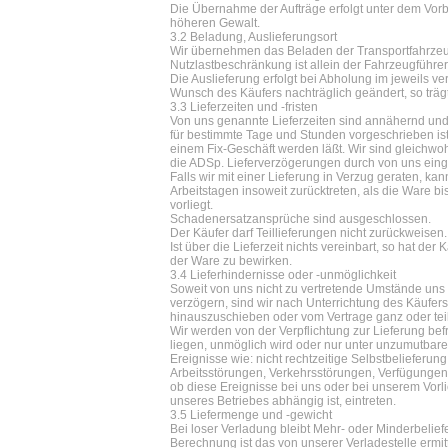
Die Übernahme der Aufträge erfolgt unter dem Vorb
höheren Gewalt.
3.2 Beladung, Auslieferungsort
Wir übernehmen das Beladen der Transportfahrzeug
Nutzlastbeschränkung ist allein der Fahrzeugführer
Die Auslieferung erfolgt bei Abholung im jeweils ve
Wunsch des Käufers nachträglich geändert, so träg
3.3 Lieferzeiten und -fristen
Von uns genannte Lieferzeiten sind annähernd und 
für bestimmte Tage und Stunden vorgeschrieben ist
einem Fix-Geschäft werden läßt. Wir sind gleichwoh
die ADSp. Lieferverzögerungen durch von uns einge
Falls wir mit einer Lieferung in Verzug geraten, 
Arbeitstagen insoweit zurücktreten, als die Ware bis z
vorliegt.
Schadenersatzansprüche sind ausgeschlossen.
Der Käufer darf Teillieferungen nicht zurückweisen.
Ist über die Lieferzeit nichts vereinbart, so hat d
der Ware zu bewirken.
3.4 Lieferhindernisse oder -unmöglichkeit
Soweit von uns nicht zu vertretende Umstände un
verzögern, sind wir nach Unterrichtung des Käufers
hinauszuschieben oder vom Vertrage ganz oder tei
Wir werden von der Verpflichtung zur Lieferung be
liegen, unmöglich wird oder nur unter unzumutbare
Ereignisse wie: nicht rechtzeitige Selbstbelieferun
Arbeitsstörungen, Verkehrsstörungen, Verfügungen 
ob diese Ereignisse bei uns oder bei unserem Vorl
unseres Betriebes abhängig ist, eintreten.
3.5 Liefermenge und -gewicht
Bei loser Verladung bleibt Mehr- oder Minderbelief
Berechnung ist das von unserer Verladestelle ermi