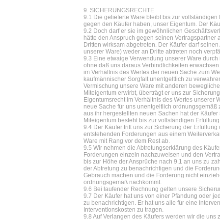
9. SICHERUNGSRECHTE
9.1 Die gelieferte Ware bleibt bis zur vollständige
gegen den Käufer haben, unser Eigentum. Der Käu
9.2 Doch darf er sie im gewöhnlichen Geschäftsverk
hätte den Anspruch gegen seinen Vertragspartner a
Dritten wirksam abgetreten. Der Käufer darf sein
unserer Ware) weder an Dritte abtreten noch verpf
9.3 Eine etwaige Verwendung unserer Ware durch ih
ohne daß uns daraus Verbindlichkeiten erwachsen
im Verhältnis des Wertes der neuen Sache zum Wer
kaufmännischer Sorgfalt unentgeltlich zu verwahre
Vermischung unsere Ware mit anderen beweglichen 
Miteigentum erwirbt, überträgt er uns zur Sicherung
Eigentumsrecht im Verhältnis des Wertes unserer 
neue Sache für uns unentgeltlich ordnungsgemäß z
aus ihr hergestellten neuen Sachen hat der Käufe
Miteigentum besteht bis zur vollständigen Erfüllun
9.4 Der Käufer tritt uns zur Sicherung der Erfüllun
entstehenden Forderungen aus einem Weiterverkau
Ware mit Rang vor dem Rest ab.
9.5 Wir nehmen die Abtretungserklärung des Käufer
Forderungen einzeln nachzuweisen und den Vertrag
bis zur Höhe der Ansprüche nach 9.1 an uns zu zahle
der Abtretung zu benachrichtigen und die Forderu
Gebrauch machen und die Forderung nicht einziehe
ordnungsgemäß nachkommt.
9.6 Bei laufender Rechnung gelten unsere Sicherun
9.7 Der Käufer hat uns von einer Pfändung oder je
zu benachrichtigen. Er hat uns alle für eine Inter
Interventionskosten zu tragen.
9.8 Auf Verlangen des Käufers werden wir die uns 