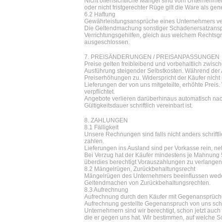
Nicht offensichtliche Mängel sind vom Unternehmer
oder nicht fristgerechter Rüge gilt die Ware als ge
6.2 Haftung
Gewährleistungsansprüche eines Unternehmers ve
Die Geltendmachung sonstiger Schadenersatzanspr
Verrichtungsgehilfen, gleich aus welchem Rechtsgr
ausgeschlossen.
7. PREISÄNDERUNGEN / PREISANPASSUNGEN
Preise gelten freibleibend und vorbehaltlich zwi
Ausführung steigender Selbstkosten. Während der A
Preiserhöhungen zu. Widerspricht der Käufer nicht i
Lieferungen der von uns mitgeteilte, erhöhte Preis. 
verpflichtet.
Angebote verlieren darüberhinaus automatisch nach
Gültigkeitsdauer schriftlich vereinbart ist.
8. ZAHLUNGEN
8.1 Fälligkeit
Unsere Rechnungen sind falls nicht anders schriftli
zahlen.
Lieferungen ins Ausland sind per Vorkasse rein, net
Bei Verzug hat der Käufer mindestens je Mahnung 
überdies berechtigt Vorauszahlungen zu verlangen
8.2 Mängelrügen, Zurückbehaltungsrecht
Mängelrügen des Unternehmers beeinflussen weder Z
Geltendmachen von Zurückbehaltungsrechten.
8.3 Aufrechnung
Aufrechnung durch den Käufer mit Gegenansprüchen 
Aufrechnung gestellte Gegenanspruch von uns schrift
Unternehmern sind wir berechtigt, schon jetzt auch
die er gegen uns hat. Wir bestimmen, auf welche 