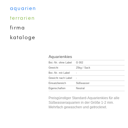
aquarien
terrarien
firma
kataloge
Aquarienkies
Bst.-Nr. ohne Label
G 002
Gewicht
25kg / Sack
Bst.-Nr. mit Label
-
Gewicht nach Label
-
Einsatzbereich
Süßwasser
Eigenschaften
Neutral
Preisgünstiger Standard-Aquarienkies für alle
Süßwasseraquarien in der Größe 1-2 mm.
Mehrfach gewaschen und getrocknet.