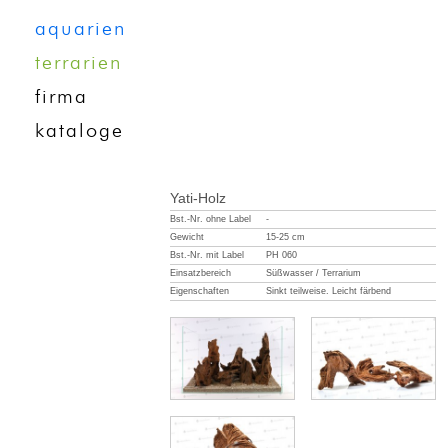
aquarien
terrarien
firma
kataloge
Yati-Holz
Bst.-Nr. ohne Label
-
Gewicht
15-25 cm
Bst.-Nr. mit Label
PH 060
Einsatzbereich
Süßwasser / Terrarium
Eigenschaften
Sinkt teilweise. Leicht färbend