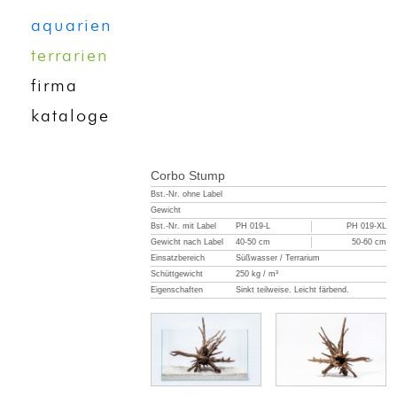
aquarien
terrarien
firma
kataloge
Corbo Stump
Bst.-Nr. ohne Label
Gewicht
Bst.-Nr. mit Label
PH 019-L
PH 019-XL
Gewicht nach Label
40-50 cm
50-60 cm
Einsatzbereich
Süßwasser / Terrarium
Schüttgewicht
250 kg / m³
Eigenschaften
Sinkt teilweise. Leicht färbend.