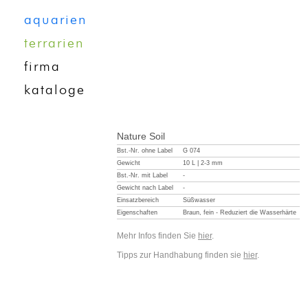
aquarien
terrarien
firma
kataloge
Nature Soil
Bst.-Nr. ohne Label
G 074
Gewicht
10 L | 2-3 mm
Bst.-Nr. mit Label
-
Gewicht nach Label
-
Einsatzbereich
Süßwasser
Eigenschaften
Braun, fein - Reduziert die Wasserhärte
Mehr Infos finden Sie
hier
.
Tipps zur Handhabung finden sie
hier
.