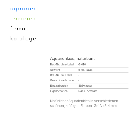
aquarien
terrarien
firma
kataloge
Aquarienkies, naturbunt
Bst.-Nr. ohne Label
G 016
Gewicht
5 kg / Sack
Bst.-Nr. mit Label
-
Gewicht nach Label
-
Einsatzbereich
Süßwasser
Eigenschaften
Natur, schwarz
Natürlicher Aquarienkies in verschiedenen
schönen, kräftigen Farben. Größe 3-4 mm.