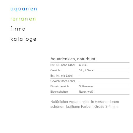
aquarien
terrarien
firma
kataloge
Aquarienkies, naturbunt
Bst.-Nr. ohne Label
G 014
Gewicht
5 kg / Sack
Bst.-Nr. mit Label
-
Gewicht nach Label
-
Einsatzbereich
Süßwasser
Eigenschaften
Natur, weiß
Natürlicher Aquarienkies in verschiedenen
schönen, kräftigen Farben. Größe 3-4 mm.